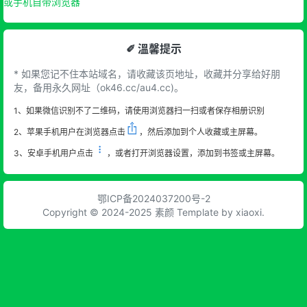
或手机自带浏览器
✐ 溫馨提示
* 如果您记不住本站域名，请收藏该页地址，收藏并分享给好朋
友，备用永久网址（ok46.cc/au4.cc)。
1、如果微信识别不了二维码，请使用浏览器扫一扫或者保存相册识别
2、苹果手机用户在浏览器点击
，然后添加到个人收藏或主屏幕。
3、安卓手机用户点击
，或者打开浏览器设置，添加到书签或主屏幕。
鄂ICP备2024037200号-2
Copyright © 2024-2025 素颜 Template by xiaoxi.